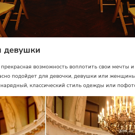
я девушки
о прекрасная возможность воплотить свои мечты и
асно подойдет для девочки, девушки или женщины
нарядный, классический стиль одежды или пофото