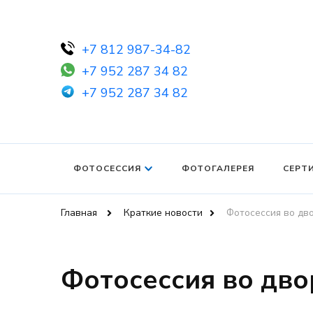
+7 812 987-34-82
+7 952 287 34 82
+7 952 287 34 82
ФОТОСЕССИЯ
ФОТОГАЛЕРЕЯ
СЕРТ
Главная
Краткие новости
Фотосессия во дв
Фотосессия во дво