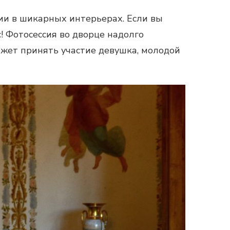
ии в шикарных интерьерах. Если вы
! Фотосессия во дворце надолго
ожет принять участие девушка, молодой