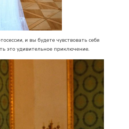
осессии, и вы будете чувствовать себя
ть это удивительное приключение.