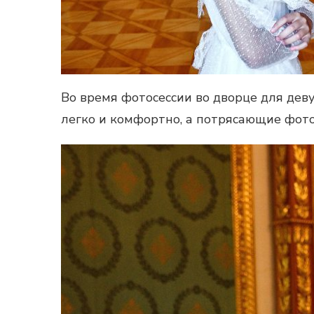
Во время фотосессии во дворце для дев
легко и комфортно, а потрясающие фото