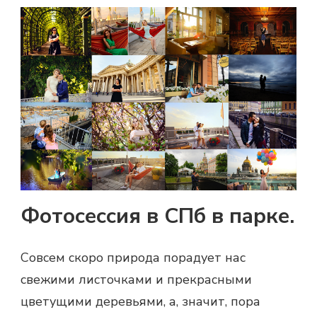
Фотосессия в СПб в парке.
Совсем скоро природа порадует нас
свежими листочками и прекрасными
цветущими деревьями, а, значит, пора