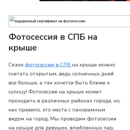
Фотосессия в СПБ на
крыше
Сезон
фотосессии в СПб
на крыше можно
считать открытым, ведь солнечных дней
все больше, а так хочется быть ближе к
солнцу!
Фотосессия на крыше
может
проходить в различных районах города, но,
как правило, это места с панорамным
видом на город. Мы проводим
фотосессии
на крыше
для девушек, влюбленных пар,