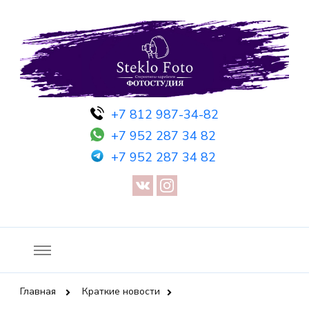
Фотосессия в студии СПб — Фотосессия в Санкт-Петербурге
Фотостудия SF
+7 812 987-34-82
— Предметная съемка — Невидимый манекен — Прозрачный
+7 952 287 34 82
манекен — Сертификат на фотосессию
+7 952 287 34 82
Главная
Краткие новости