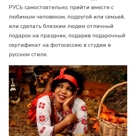
РУСЬ самостоятельно, прийти вместе с
любимым человеком, подругой или семьей,
или сделать близким людям отличный
подарок на праздник, подарив подарочный
сертификат на фотосессию в студии в
русском стиле.