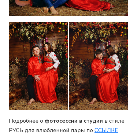
Подробнее о
фотосессии в студии
в стиле
РУСЬ для влюбленной пары по
ССЫЛКЕ