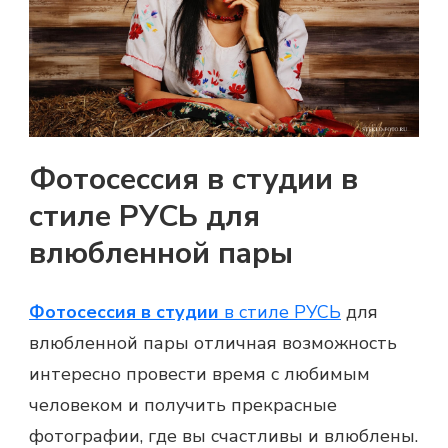
Фотосессия в студии в
стиле РУСЬ для
влюбленной пары
Фотосессия в студии
в стиле РУСЬ
для
влюбленной пары отличная возможность
интересно провести время с любимым
человеком и получить прекрасные
фотографии, где вы счастливы и влюблены.