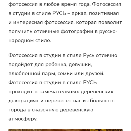
фотосессия в любое время года. Фотосессия
в студии в стиле РУСЬ – яркая, позитивная
и интересная фотосессия, которая позволит
получить отличные фотографии в русско-
народном стиле.
Фотосессия в студии в стиле Русь отлично
подойдет для ребенка, девушки,
влюбленной пары, семьи или друзей.
Фотосессия в студии в стиле РУСЬ
проходит в замечательных деревенских
декорациях и перенесет вас из большого
города в сказочную деревенскую
атмосферу.