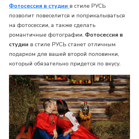
Фотосессия в студии
в стиле РУСЬ
позволит повеселится и поприкалываться
на фотосессии, а также сделать
романтичные фотографии.
Фотосессия в
студии
в стиле РУСЬ станет отличным
подарком для вашей второй половинки,
который обязательно придется по вкусу.