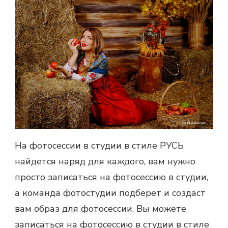
На фотосессии в студии в стиле РУСЬ
найдется наряд для каждого, вам нужно
просто записаться на фотосессию в студии,
а команда фотостудии подберет и создаст
вам образ для фотосессии. Вы можете
записаться на фотосессию в студии в стиле