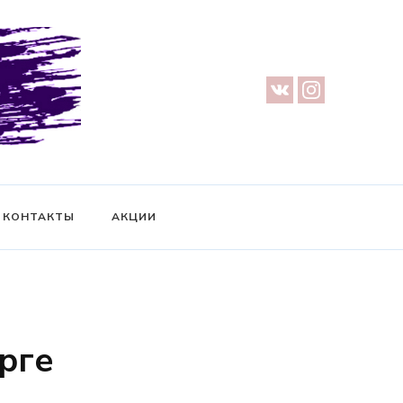
урге — Предметная съемка — Невидимый манекен — Прозрачный
ификат на фотосессию
КОНТАКТЫ
АКЦИИ
рге