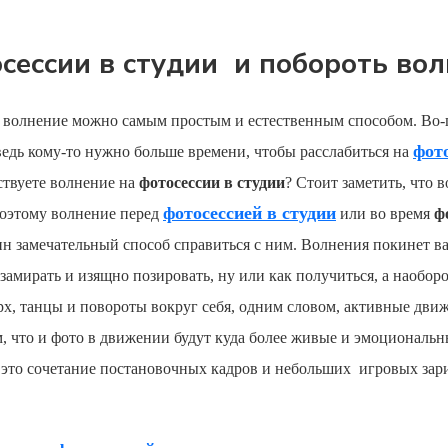
сессии в студии и побороть во
ь волнение можно самым простым и естественным способом. Во
фото
 ведь кому-то нужно больше времени, чтобы расслабиться на
вствуете волнение на
фотосессии в студии
? Стоит заметить, что 
фотосессией в студии
поэтому волнение перед
или во время
ф
ин замечательный способ справиться с ним. Волнения покинет ва
замирать и изящно позировать, ну или как получиться, а наобор
х, танцы и повороты вокруг себя, одним словом, активные дв
том, что и фото в движении будут куда более живые и эмоциональ
то сочетание постановочных кадров и небольших игровых зарисо