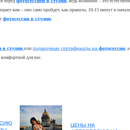
фотосессией в студии
ия перед
, ведь волнение – это естеств
ешает вам – оно само пройдет, как правило, 10-15 минут в начал
фотосессии в студии
от
.
 в студии
подарочные сертификаты на
фотосессии
или
, 
 комфортной для вас.
ССИЮ
ЦЕНЫ НА
ЕРЫ