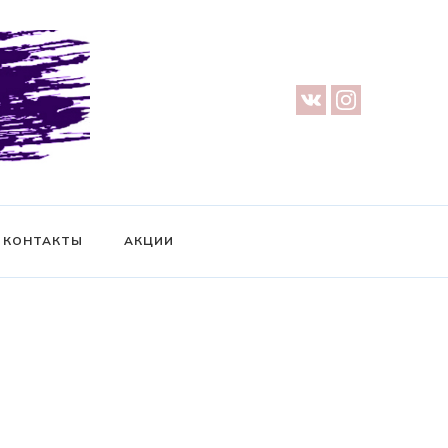
урге — Предметная съемка — Невидимый манекен — Прозрачный
ификат на фотосессию
КОНТАКТЫ
АКЦИИ