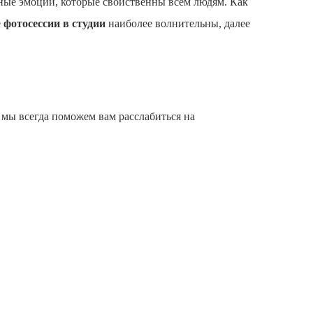
енные эмоции, которые свойственны всем людям. Как
е
фотосессии в студии
наиболее волнительны, далее
а мы всегда поможем вам расслабиться на