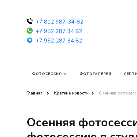
+7 812 987-34-82
+7 952 287 34 82
+7 952 287 34 82
ФОТОСЕССИЯ
ФОТОГАЛЕРЕЯ
СЕРТ
Главная
Краткие новости
Осенняя фотосесс
Осенняя фотосесси
фотосессию в студ