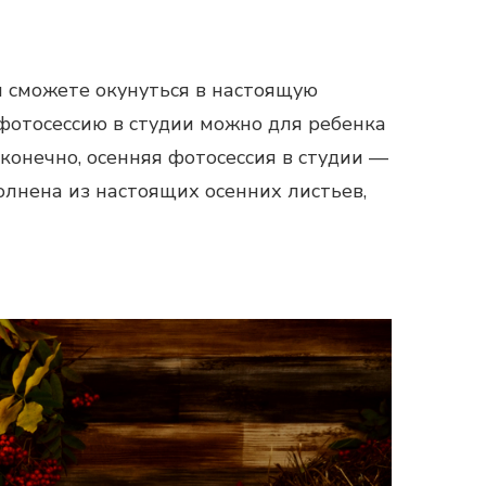
ы сможете окунуться в настоящую
 фотосессию в студии можно для ребенка
конечно, осенняя фотосессия в студии —
олнена из настоящих осенних листьев,