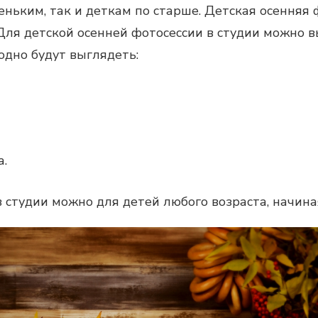
еньким, так и деткам по старше. Детская
осенняя 
 Для детской
осенней фотосессии в студии
можно вы
одно будут выглядеть:
а.
 студии
можно для детей любого возраста, начиная