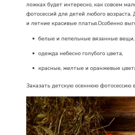
ложках будет интересно, как совсем мал
фотосессий для детей любого возраста.
и летние красивые платья.Особенно выг
белые и пепельные вязанные вещи,
одежда небесно голубого цвета,
красные, желтые и оранжевые цвет
Заказать
детскую
осеннюю фотосессию в