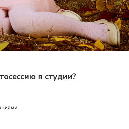
тосессию в студии?
рациями