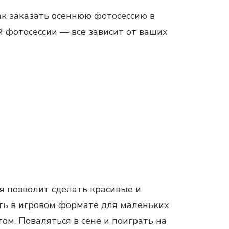
ак
заказать осеннюю фотосессию в
 фотосессии — все зависит от ваших
я позволит сделать красивые и
ть в игровом формате для маленьких
м. Поваляться в сене и поиграть на