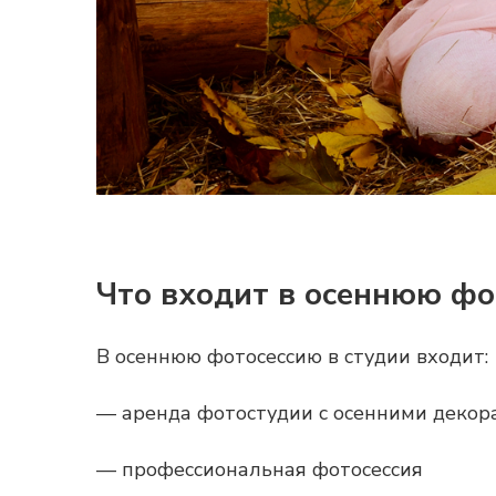
Что входит в осеннюю фо
В
осеннюю фотосессию в студии
входит:
— аренда фотостудии с осенними деко
— профессиональная фотосессия