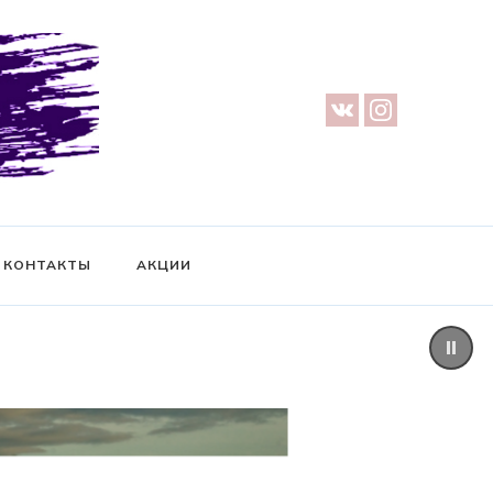
урге — Предметная съемка — Невидимый манекен — Прозрачный
ификат на фотосессию
КОНТАКТЫ
АКЦИИ