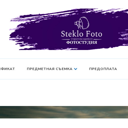
Фотосессия в студии СПб — Фотосессия в Санкт-Петерб
Фотостудия SF
манекен — Серт
ИФИКАТ
ПРЕДМЕТНАЯ СЪЕМКА
ПРЕДОПЛАТА