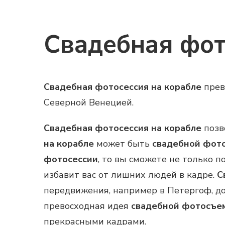
Свадебная фот
Свадебная фотосессия на корабле
прев
Северной Венецией.
Свадебная фотосессия на корабле
позв
на корабле
может быть
свадебной фот
фотосессии
, то вы сможете не только 
избавит вас от лишних людей в кадре.
С
передвижения, например в Петергоф, до
превосходная идея
свадебной фотосъе
прекрасными кадрами.