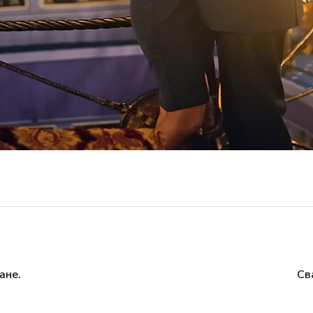
ане.
Св