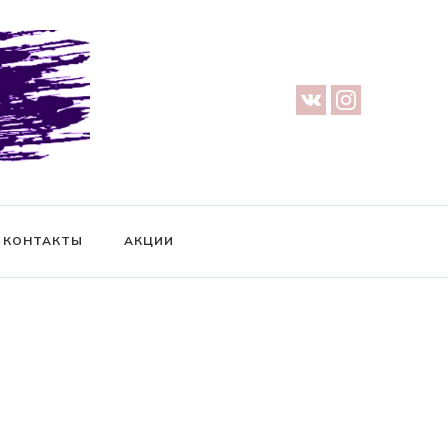
урге — Предметная съемка — Невидимый манекен — Прозрачный
ификат на фотосессию
КОНТАКТЫ
АКЦИИ