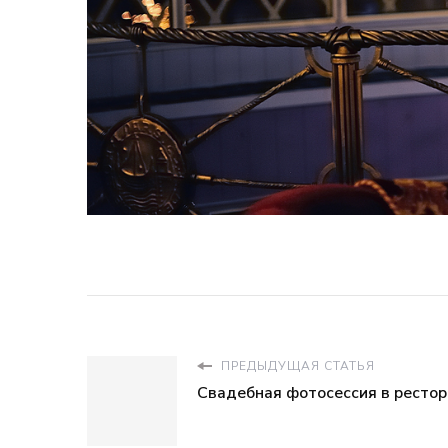
ПРЕДЫДУЩАЯ СТАТЬЯ
Свадебная фотосессия в рестор