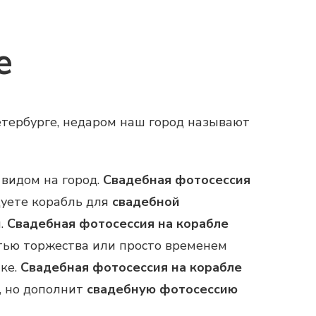
е
тербурге, недаром наш город называют
видом на город.
Свадебная фотосессия
дуете корабль для
свадебной
я.
Свадебная фотосессия на корабле
тью торжества или просто временем
ике.
Свадебная фотосессия на корабле
, но дополнит
свадебную фотосессию