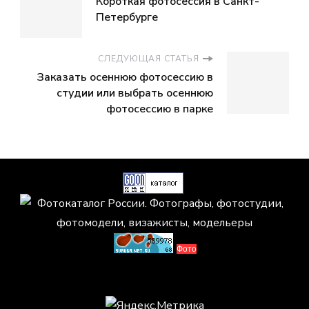
Короткая фотосессия в Санкт-
Петербурге
СЛЕДУЮЩАЯ СТАТЬЯ
Заказать осеннюю фотосессию в
студии или выбрать осеннюю
фотосессию в парке
Фото