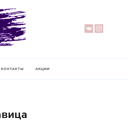
урге — Предметная съемка — Невидимый манекен — Прозрачный
ификат на фотосессию
КОНТАКТЫ
АКЦИИ
авица