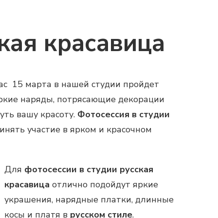
ская красавица
Вас 15 марта в нашей студии пройдет
яркие наряды, потрясающие декорации
уть вашу красоту.
Фотосессия в студии
инять участие в ярком и красочном
Для
фотосессии в студии
русская
красавица
отлично подойдут яркие
украшения, нарядные платки, длинные
косы и платя в
русском стиле
.