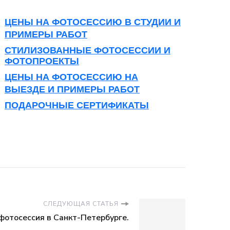
ЦЕНЫ НА ФОТОСЕССИЮ В СТУДИИ И
ПРИМЕРЫ РАБОТ
СТИЛИЗОВАННЫЕ ФОТОСЕССИИ И
ФОТОПРОЕКТЫ
ЦЕНЫ НА ФОТОСЕССИЮ НА
ВЫЕЗДЕ
И ПРИМЕРЫ РАБОТ
ПОДАРОЧНЫЕ СЕРТИФИКАТЫ
СЛЕДУЮЩАЯ СТАТЬЯ
фотосессия в Санкт-Петербурге.