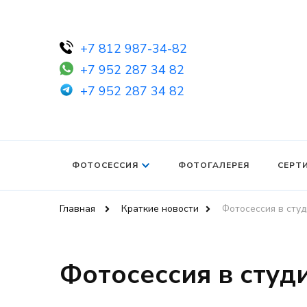
+7 812 987-34-82
+7 952 287 34 82
+7 952 287 34 82
ФОТОСЕССИЯ
ФОТОГАЛЕРЕЯ
СЕРТ
Главная
Краткие новости
Фотосессия в студ
Фотосессия в студ