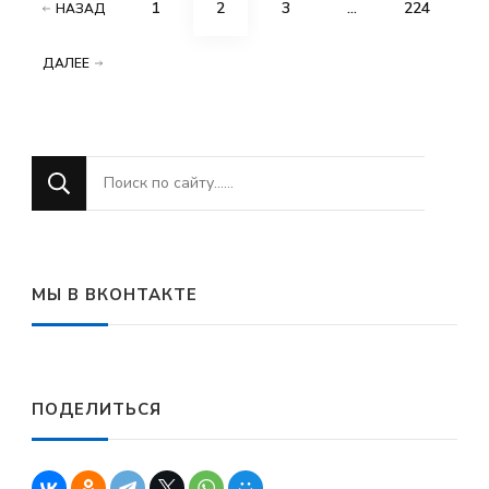
Пагинация
СТРАНИЦА
СТРАНИЦА
СТРАНИЦА
СТРАНИЦА
1
2
3
…
224
НАЗАД
записей
ДАЛЕЕ
Ищите
что-
то?
МЫ В ВКОНТАКТЕ
ПОДЕЛИТЬСЯ