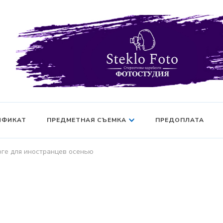
Фотосессия в студии СПб — Фотосессия в Санкт-Петерб
Фотостудия SF
манекен — Серт
ИФИКАТ
ПРЕДМЕТНАЯ СЪЕМКА
ПРЕДОПЛАТА
рге для иностранцев осенью