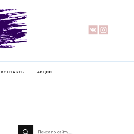
урге — Предметная съемка — Невидимый манекен — Прозрачный
ификат на фотосессию
КОНТАКТЫ
АКЦИИ
Ищите