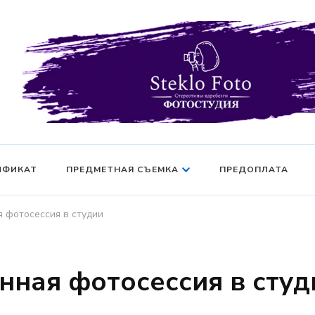
Фотосессия в студии СПб — Фотосессия в Санкт-Петерб
Фотостудия SF
манекен — Серт
ИФИКАТ
ПРЕДМЕТНАЯ СЪЕМКА
ПРЕДОПЛАТА
 фотосессия в студии
нная фотосессия в студ