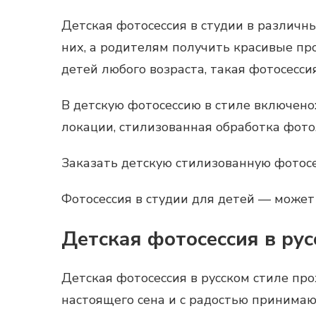
Детская фотосессия в студии в различн
них, а родителям получить красивые пр
детей любого возраста, такая фотосесс
В детскую фотосессию в стиле включено
локации, стилизованная обработка фото
Заказать детскую стилизованную фотосе
Фотосессия в студии для детей — может
Детская фотосессия в рус
Детская фотосессия в русском стиле про
настоящего сена и с радостью принимаю