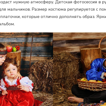
оздаст нужную атмосферу. Детская фотосессия в р
для мальчиков. Размер костюма регулируется с по
платочки, которые отлично дополнять образ. Ярк
альбом.