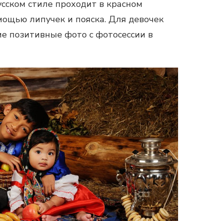
усском стиле проходит в красном
мощью липучек и пояска. Для девочек
ие позитивные фото с фотосессии в