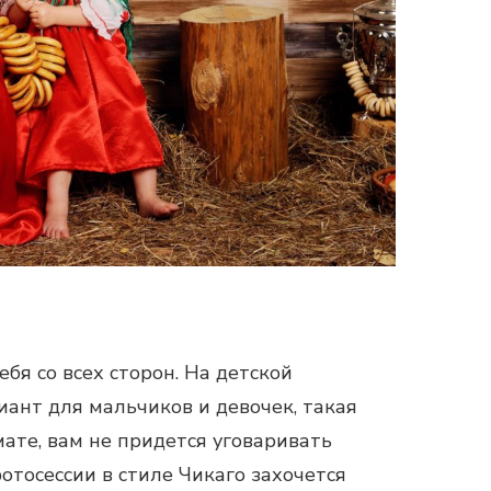
бя со всех сторон. На детской
иант для мальчиков и девочек, такая
ате, вам не придется уговаривать
отосессии в стиле Чикаго захочется