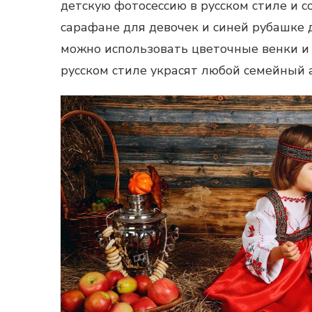
детскую фотосессию в русском стиле и с
сарафане для девочек и синей рубашке 
можно использовать цветочные венки и 
русском стиле украсят любой семейный 